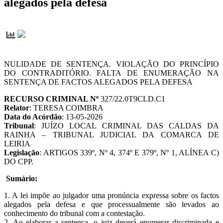
alegados pela defesa
NULIDADE DE SENTENÇA. VIOLAÇÃO DO PRINCÍPIO
DO CONTRADITÓRIO. FALTA DE ENUMERAÇÃO NA
SENTENÇA DE FACTOS ALEGADOS PELA DEFESA
RECURSO CRIMINAL Nº
327/22.0T9CLD.C1
Relator
: TERESA COIMBRA
Data do Acórdão
: 13-05-2026
Tribunal
: JUÍZO LOCAL CRIMINAL DAS CALDAS DA
RAINHA – TRIBUNAL JUDICIAL DA COMARCA DE
LEIRIA
Legislação
: ARTIGOS 339º, Nº 4, 374º E 379º, Nº 1, ALÍNEA C)
DO CPP.
Sumário:
1. A lei impõe ao julgador uma pronúncia expressa sobre os factos
alegados pela defesa e que processualmente são levados ao
conhecimento do tribunal com a contestação.
2. Ao elaborar a sentença, o juiz deverá enumerar discriminada e