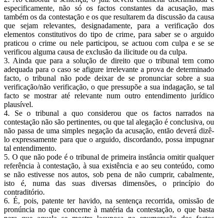
especificamente, não só os factos constantes da acusação, mas
também os da contestação e os que resultarem da discussão da causa
que sejam relevantes, designadamente, para a verificação dos
elementos constitutivos do tipo de crime, para saber se o arguido
praticou o crime ou nele participou, se actuou com culpa e se se
verificou alguma causa de exclusão da ilicitude ou da culpa.
3. Ainda que para a solução de direito que o tribunal tem como
adequada para o caso se afigure irrelevante a prova de determinado
facto, o tribunal não pode deixar de se pronunciar sobre a sua
verificação/não verificação, o que pressupõe a sua indagação, se tal
facto se mostrar até relevante num outro entendimento jurídico
plausível.
4. Se o tribunal a quo considerou que os factos narrados na
contestação não são pertinentes, ou que tal alegação é conclusiva, ou
não passa de uma simples negação da acusação, então deverá dizê-
lo expressamente para que o arguido, discordando, possa impugnar
tal entendimento.
5. O que não pode é o tribunal de primeira instância omitir qualquer
referência à contestação, à sua existência e ao seu conteúdo, como
se não estivesse nos autos, sob pena de não cumprir, cabalmente,
isto é, numa das suas diversas dimensões, o princípio do
contraditório.
6. É, pois, patente ter havido, na sentença recorrida, omissão de
pronúncia no que concerne à matéria da contestação, o que basta