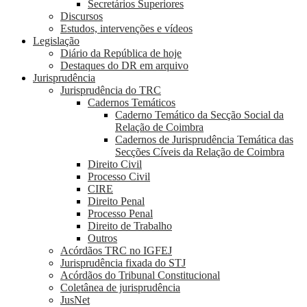
Secretários Superiores
Discursos
Estudos, intervenções e vídeos
Legislação
Diário da República de hoje
Destaques do DR em arquivo
Jurisprudência
Jurisprudência do TRC
Cadernos Temáticos
Caderno Temático da Secção Social da
Relação de Coimbra
Cadernos de Jurisprudência Temática das
Secções Cíveis da Relação de Coimbra
Direito Civil
Processo Civil
CIRE
Direito Penal
Processo Penal
Direito de Trabalho
Outros
Acórdãos TRC no IGFEJ
Jurisprudência fixada do STJ
Acórdãos do Tribunal Constitucional
Coletânea de jurisprudência
JusNet