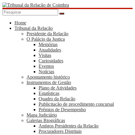
Skip
to
content
Tribunal
da
Home
Tribunal da Relação
Relação
Presidente da Relação
de
O Palácio da Justiça
Coimbra
Memórias
Atualidades
Visitas
Curiosidades
Eventos
Notícias
Apontamento histórico
Instrumentos de Gestão
Plano de Atividades
Estatísticas
Quadro da Relação
Publicitação de procedimento concursal
Prémios de Desempenho
Mapa Judiciário
Galerias Biográficas
Antigos Presidentes da Relação
Procuradores Distritais