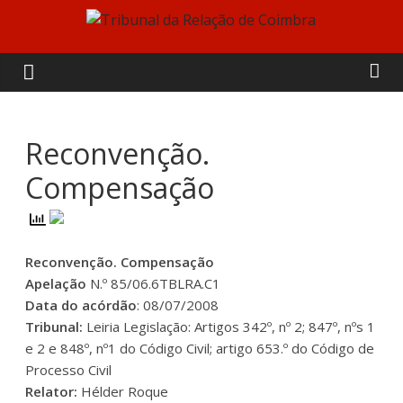
Skip
to
Tribunal
content
da
Relação
Reconvenção.
Compensação
de
Coimbra
Reconvenção. Compensação
Apelação
N.º 85/06.6TBLRA.C1
Data do acórdão
: 08/07/2008
Tribunal:
Leiria Legislação: Artigos 342º, nº 2; 847º, nºs 1
e 2 e 848º, nº1 do Código Civil; artigo 653.º do Código de
Processo Civil
Relator:
Hélder Roque