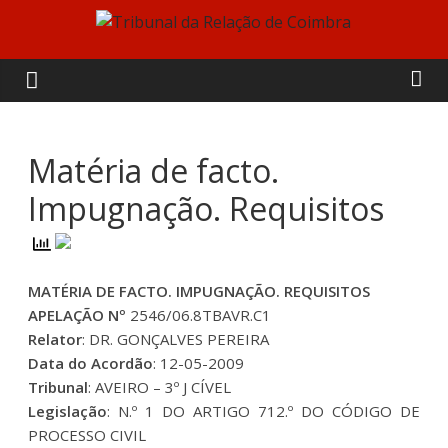
Skip
to
Tribunal
content
da
Relação
Matéria de facto.
Impugnação. Requisitos
de
Coimbra
MATÉRIA DE FACTO. IMPUGNAÇÃO. REQUISITOS
APELAÇÃO Nº
2546/06.8TBAVR.C1
Relator
: DR. GONÇALVES PEREIRA
Data do Acordão
: 12-05-2009
Tribunal
: AVEIRO – 3º J CÍVEL
Legislação
: N.º 1 DO ARTIGO 712.º DO CÓDIGO DE
PROCESSO CIVIL