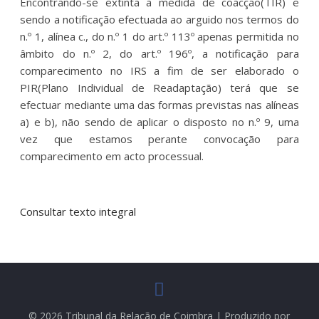
Encontrando-se extinta a medida de coacção(TIR) e
sendo a notificação efectuada ao arguido nos termos do
n.º 1, alínea c., do n.º 1 do art.º 113º apenas permitida no
âmbito do n.º 2, do art.º 196º, a notificação para
comparecimento no IRS a fim de ser elaborado o
PIR(Plano Individual de Readaptação) terá que se
efectuar mediante uma das formas previstas nas alíneas
a) e b), não sendo de aplicar o disposto no n.º 9, uma
vez que estamos perante convocação para
comparecimento em acto processual.
Consultar texto integral
© 2026 Tribunal da Relação de Coimbra | Produzido por