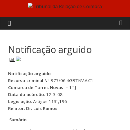
Skip
to
Tribunal
content
da
Relação
Notificação arguido
de
Notificação arguido
Coimbra
Recurso criminal
Nº
377/06.4GBTNV.A.C1
Comarca de Torres Novas – 1º J
Data do acórdão
: 12-3-08
Legislação
: Artigos 113º,196
Relator: Dr. Luís Ramos
Sumário
: