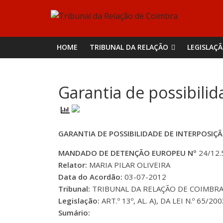
Skip
Tribunal
to
content
da
HOME
TRIBUNAL DA RELAÇÃO
LEGISLAÇ
Relação
Garantia de possibilid
de
Coimbra
GARANTIA DE POSSIBILIDADE DE INTERPOSIÇ
MANDADO DE DETENÇÃO EUROPEU Nº
24/12.
Relator:
MARIA PILAR OLIVEIRA
Data do Acordão:
03-07-2012
Tribunal:
TRIBUNAL DA RELAÇÃO DE COIMBR
Legislação:
ART.º 13º, AL. A), DA LEI N.º 65/
Sumário: