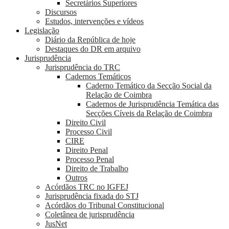
Secretários Superiores
Discursos
Estudos, intervenções e vídeos
Legislação
Diário da República de hoje
Destaques do DR em arquivo
Jurisprudência
Jurisprudência do TRC
Cadernos Temáticos
Caderno Temático da Secção Social da
Relação de Coimbra
Cadernos de Jurisprudência Temática das
Secções Cíveis da Relação de Coimbra
Direito Civil
Processo Civil
CIRE
Direito Penal
Processo Penal
Direito de Trabalho
Outros
Acórdãos TRC no IGFEJ
Jurisprudência fixada do STJ
Acórdãos do Tribunal Constitucional
Coletânea de jurisprudência
JusNet