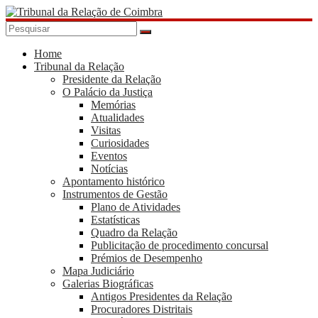
Skip
to
content
Tribunal
da
Home
Tribunal da Relação
Relação
Presidente da Relação
de
O Palácio da Justiça
Coimbra
Memórias
Atualidades
Visitas
Curiosidades
Eventos
Notícias
Apontamento histórico
Instrumentos de Gestão
Plano de Atividades
Estatísticas
Quadro da Relação
Publicitação de procedimento concursal
Prémios de Desempenho
Mapa Judiciário
Galerias Biográficas
Antigos Presidentes da Relação
Procuradores Distritais