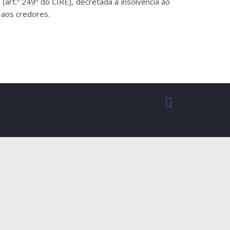
art.º 249º do CIRE), decretada a insolvência ao
 aos credores.