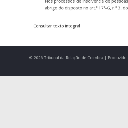
Nos processos de insolvência de pessoas 
abrigo do disposto no art.º 17º-G, n.º 3,
Consultar texto integral
© 2026 Tribunal da Relação de Coimbra | Produzido 