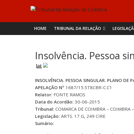
Skip
Tribunal
to
content
da
HOME
TRIBUNAL DA RELAÇÃO
LEGISLAÇ
Relação
Insolvência. Pessoa s
de
Coimbra
INSOLVÊNCIA. PESSOA SINGULAR. PLANO DE
APELAÇÃO Nº
1687/15.5T8CBR-C.C1
Relator:
FONTE RAMOS
Data do Acordão:
30-06-2015
Tribunal:
COMARCA DE COIMBRA – COIMBRA – I
Legislação:
ARTS. 17 G, 249 CIRE
Sumário: