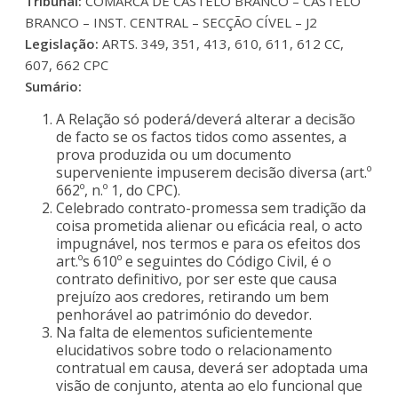
Tribunal:
COMARCA DE CASTELO BRANCO – CASTELO
BRANCO – INST. CENTRAL – SECÇÃO CÍVEL – J2
Legislação:
ARTS. 349, 351, 413, 610, 611, 612 CC,
607, 662 CPC
Sumário:
A Relação só poderá/deverá alterar a decisão
de facto se os factos tidos como assentes, a
prova produzida ou um documento
superveniente impuserem decisão diversa (art.º
662º, n.º 1, do CPC).
Celebrado contrato-promessa sem tradição da
coisa prometida alienar ou eficácia real, o acto
impugnável, nos termos e para os efeitos dos
art.ºs 610º e seguintes do Código Civil, é o
contrato definitivo, por ser este que causa
prejuízo aos credores, retirando um bem
penhorável ao património do devedor.
Na falta de elementos suficientemente
elucidativos sobre todo o relacionamento
contratual em causa, deverá ser adoptada uma
visão de conjunto, atenta ao elo funcional que