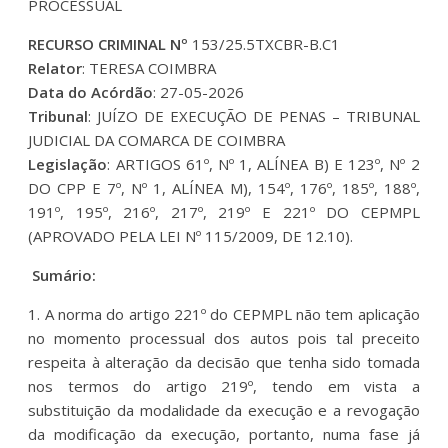
PROCESSUAL
RECURSO CRIMINAL Nº
153/25.5TXCBR-B.C1
Relator
: TERESA COIMBRA
Data do Acórdão
: 27-05-2026
Tribunal
: JUÍZO DE EXECUÇÃO DE PENAS – TRIBUNAL
JUDICIAL DA COMARCA DE COIMBRA
Legislação
: ARTIGOS 61º, Nº 1, ALÍNEA B) E 123º, Nº 2
DO CPP E 7º, Nº 1, ALÍNEA M), 154º, 176º, 185º, 188º,
191º, 195º, 216º, 217º, 219º E 221º DO CEPMPL
(APROVADO PELA LEI Nº 115/2009, DE 12.10).
Sumário:
1. A norma do artigo 221º do CEPMPL não tem aplicação
no momento processual dos autos pois tal preceito
respeita à alteração da decisão que tenha sido tomada
nos termos do artigo 219º, tendo em vista a
substituição da modalidade da execução e a revogação
da modificação da execução, portanto, numa fase já