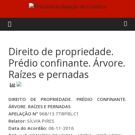
Skip
to
Tribunal
content
da
Relação
Direito de propriedade.
Prédio confinante. Árvore.
de
Raízes e pernadas
Coimbra
DIREITO DE PROPRIEDADE. PRÉDIO CONFINANTE.
ÁRVORE. RAÍZES E PERNADAS
APELAÇÃO Nº
968/13.7TBPBL.C1
Relator:
SÍLVIA PIRES
Data do Acordão:
08-11-2016