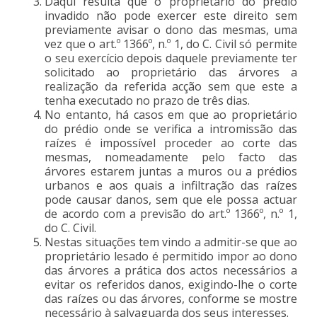
Daqui resulta que o proprietário do prédio
invadido não pode exercer este direito sem
previamente avisar o dono das mesmas, uma
vez que o art.º 1366º, n.º 1, do C. Civil só permite
o seu exercício depois daquele previamente ter
solicitado ao proprietário das árvores a
realização da referida acção sem que este a
tenha executado no prazo de três dias.
No entanto, há casos em que ao proprietário
do prédio onde se verifica a intromissão das
raízes é impossível proceder ao corte das
mesmas, nomeadamente pelo facto das
árvores estarem juntas a muros ou a prédios
urbanos e aos quais a infiltração das raízes
pode causar danos, sem que ele possa actuar
de acordo com a previsão do art.º 1366º, n.º 1,
do C. Civil.
Nestas situações tem vindo a admitir-se que ao
proprietário lesado é permitido impor ao dono
das árvores a prática dos actos necessários a
evitar os referidos danos, exigindo-lhe o corte
das raízes ou das árvores, conforme se mostre
necessário à salvaguarda dos seus interesses.