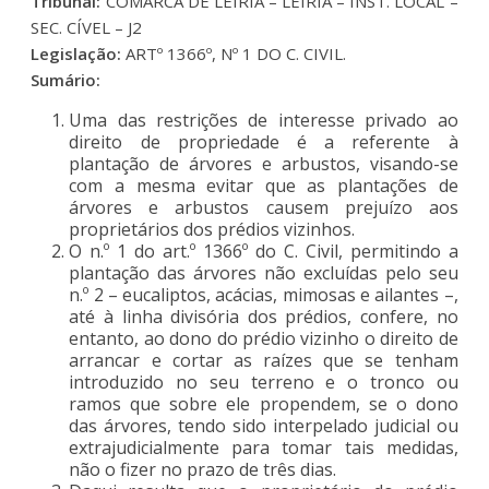
Tribunal:
COMARCA DE LEIRIA – LEIRIA – INST. LOCAL –
SEC. CÍVEL – J2
Legislação:
ARTº 1366º, Nº 1 DO C. CIVIL.
Sumário:
Uma das restrições de interesse privado ao
direito de propriedade é a referente à
plantação de árvores e arbustos, visando-se
com a mesma evitar que as plantações de
árvores e arbustos causem prejuízo aos
proprietários dos prédios vizinhos.
O n.º 1 do art.º 1366º do C. Civil, permitindo a
plantação das árvores não excluídas pelo seu
n.º 2 – eucaliptos, acácias, mimosas e ailantes –,
até à linha divisória dos prédios, confere, no
entanto, ao dono do prédio vizinho o direito de
arrancar e cortar as raízes que se tenham
introduzido no seu terreno e o tronco ou
ramos que sobre ele propendem, se o dono
das árvores, tendo sido interpelado judicial ou
extrajudicialmente para tomar tais medidas,
não o fizer no prazo de três dias.