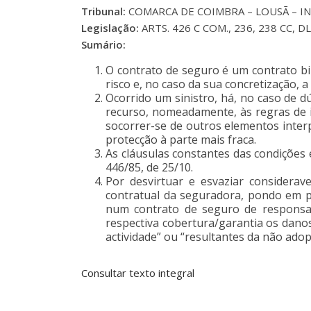
Tribunal:
COMARCA DE COIMBRA – LOUSÃ – INST
Legislação:
ARTS. 426 C COM., 236, 238 CC, D
Sumário:
O contrato de seguro é um contrato bil
risco e, no caso da sua concretização, 
Ocorrido um sinistro, há, no caso de 
recurso, nomeadamente, às regras de int
socorrer-se de outros elementos interp
protecção à parte mais fraca.
As cláusulas constantes das condições 
446/85, de 25/10.
Por desvirtuar e esvaziar considerav
contratual da seguradora, pondo em pe
num contrato de seguro de responsabil
respectiva cobertura/garantia os dano
actividade” ou “resultantes da não ado
Consultar texto integral