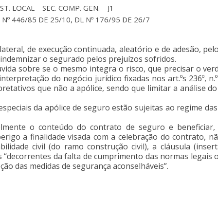
. LOCAL – SEC. COMP. GEN. – J1
L Nº 446/85 DE 25/10, DL Nº 176/95 DE 26/7
ateral, de execução continuada, aleatório e de adesão, pel
a indemnizar o segurado pelos prejuízos sofridos.
dúvida sobre se o mesmo integra o risco, que precisar o ve
erpretação do negócio jurídico fixadas nos art.ºs 236º, n.º
retativos que não a apólice, sendo que limitar a análise d
especiais da apólice de seguro estão sujeitas ao regime das
elmente o conteúdo do contrato de seguro e beneficiar, 
rigo a finalidade visada com a celebração do contrato, nã
idade civil (do ramo construção civil), a cláusula (inser
s “decorrentes da falta de cumprimento das normas legais 
pção das medidas de segurança aconselháveis”.