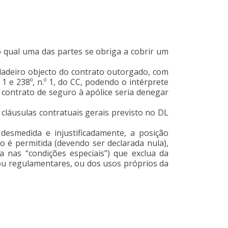
o qual uma das partes se obriga a cobrir um
rdadeiro objecto do contrato outorgado, com
 1 e 238º, n.º 1, do CC, podendo o intérprete
o contrato de seguro à apólice seria denegar
 cláusulas contratuais gerais previsto no DL
desmedida e injustificadamente, a posição
o é permitida (devendo ser declarada nula),
ta nas “condições especiais”) que exclua da
ou regulamentares, ou dos usos próprios da