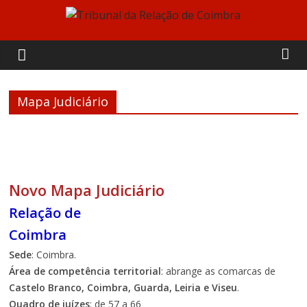
Skip
to
Tribunal
content
da
Mapa Judiciário
Relação
de
Coimbra
Novo Mapa Judiciário
Relação de
Coimbra
Sede
: Coimbra.
Área de competência territorial
: abrange as comarcas de
Castelo Branco, Coimbra, Guarda, Leiria e Viseu
.
Quadro de juízes
: de 57 a 66