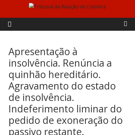
Skip
to
Tribunal
content
da
Relação
Apresentação à
insolvência. Renúncia a
de
quinhão hereditário.
Coimbra
Agravamento do estado
de insolvência.
Indeferimento liminar do
pedido de exoneração do
passivo restante.