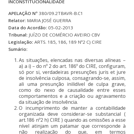
INCONSTITUCIONALIDADE
APELAÇÃO Nº
380/09.2TBAVR-B.C1
Relator:
MARIA JOSÉ GUERRA
Data do Acordão:
05-02-2013
Tribunal:
JUÍZO DE COMÉRCIO AVEIRO CBV
Legislação:
ARTS. 185, 186, 189 Nº2 C) CIRE
Sumário:
As situações, elencadas nas diversas alíneas –
a) a i) – do nº 2 do art. 186º do CIRE, configuram,
só por si, verdadeiras presunções juris et jure
de insolvência culposa, consagrando-se, assim,
ali uma presunção inilidível de culpa grave,
como do nexo de causalidade entre esses
comportamentos e a criação ou agravamento
da situação de insolvência.
O incumprimento de manter a contabilidade
organizada deve considerar-se substancial (
art.186 nº2 h) CIRE ) quando as omissões a esse
nível atinjam um patamar que corresponde à
não realização do que, em termos