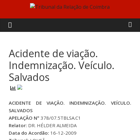
Skip
to
Tribunal
content
da
Relação
Acidente de viação.
Indemnização. Veículo.
de
Salvados
Coimbra
ACIDENTE DE VIAÇÃO. INDEMNIZAÇÃO. VEÍCULO.
SALVADOS
APELAÇÃO Nº
378/07.5TBLSA.C1
Relator:
DR. HÉLDER ALMEIDA
Data do Acordão:
16-12-2009