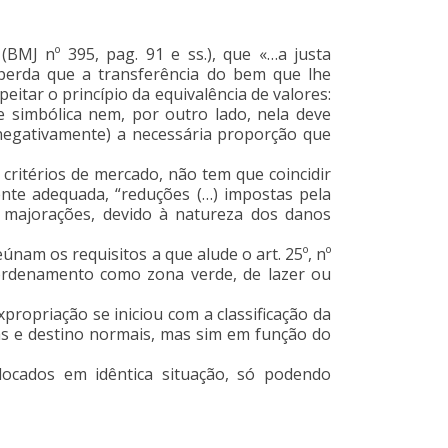
(BMJ nº 395, pag. 91 e ss.), que «…a justa
perda que a transferência do bem que lhe
eitar o princípio da equivalência de valores:
 simbólica nem, por outro lado, nela deve
u negativamente) a necessária proporção que
 critérios de mercado, não tem que coincidir
ente adequada, “reduções (…) impostas pela
s majorações, devido à natureza dos danos
únam os requisitos a que alude o art. 25º, nº
 ordenamento como zona verde, de lazer ou
xpropriação se iniciou com a classificação da
cas e destino normais, mas sim em função do
olocados em idêntica situação, só podendo