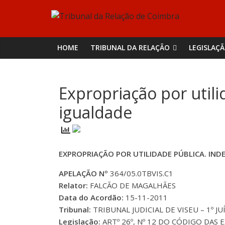
Skip
Tribunal
to
content
da
HOME
TRIBUNAL DA RELAÇÃO
LEGISLAÇ
Relação
Expropriação por utili
de
igualdade
Coimbra
EXPROPRIAÇÃO POR UTILIDADE PÚBLICA. IND
APELAÇÃO Nº
364/05.0TBVIS.C1
Relator:
FALCÃO DE MAGALHÃES
Data do Acordão:
15-11-2011
Tribunal:
TRIBUNAL JUDICIAL DE VISEU – 1º JU
Legislação:
ARTº 26º, Nº 12 DO CÓDIGO DAS