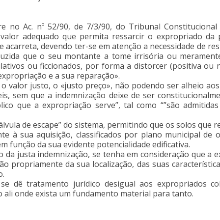
 no Ac. nº 52/90, de 7/3/90, do Tribunal Constitucional 
valor adequado que permita ressarcir o expropriado da 
e acarreta, devendo ter-se em atenção a necessidade de resp
uzida que o seu montante a tome irrisória ou meramente
lativos ou ficcionados, por forma a distorcer (positiva o
 expropriação e a sua reparação».
 o valor justo, o «justo preço», não podendo ser alheio aos
eis, sem que a indemnização deixe de ser constitucionalm
lico que a expropriação serve”, tal como “”são admitida
válvula de escape” do sistema, permitindo que os solos que re
te à sua aquisição, classificados por plano municipal de
m função da sua evidente potencialidade edificativa.
ção da justa indemnização, se tenha em consideração que a e
ão propriamente da sua localização, das suas característi
o.
 se dê tratamento jurídico desigual aos expropriados c
o ali onde exista um fundamento material para tanto.