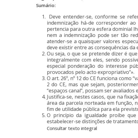
Sumário:
Deve entender-se, conforme se refere
indemnização há-de corresponder ao 
pertencia para outra esfera dominial lh
nem a indemnização pode ser tão red
atender-se a quaisquer valores especu
deve existir entre as consequências da
Ou seja, o que se pretende dizer é que
integralmente com eles, sendo possív
especial ponderação do interesse púb
provocados pelo acto expropriativo”».
O art. 26º, nº 12 do CE funciona como “
2 do CE, mas que sejam, posteriormen
“espaços canal”, possam ser avaliados e
Justifica-se, nestes casos, que na fixa
área da parcela norteada em função, n
fim de utilidade pública para ela previst
O princípio da igualdade proíbe que
estabelecer-se distinções de tratament
Consultar texto integral