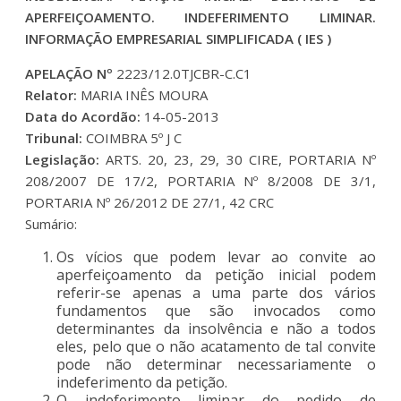
APERFEIÇOAMENTO. INDEFERIMENTO LIMINAR.
INFORMAÇÃO EMPRESARIAL SIMPLIFICADA ( IES )
APELAÇÃO Nº
2223/12.0TJCBR-C.C1
Relator:
MARIA INÊS MOURA
Data do Acordão:
14-05-2013
Tribunal:
COIMBRA 5º J C
Legislação:
ARTS. 20, 23, 29, 30 CIRE, PORTARIA Nº
208/2007 DE 17/2, PORTARIA Nº 8/2008 DE 3/1,
PORTARIA Nº 26/2012 DE 27/1, 42 CRC
Sumário:
Os vícios que podem levar ao convite ao
aperfeiçoamento da petição inicial podem
referir-se apenas a uma parte dos vários
fundamentos que são invocados como
determinantes da insolvência e não a todos
eles, pelo que o não acatamento de tal convite
pode não determinar necessariamente o
indeferimento da petição.
O indeferimento liminar do pedido de