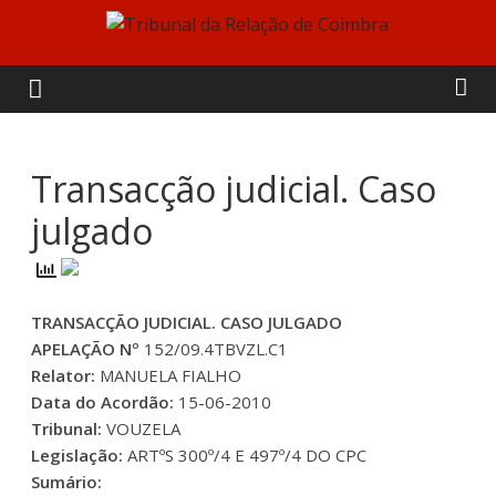
Skip
to
Tribunal
content
da
Relação
Transacção judicial. Caso
julgado
de
Coimbra
TRANSACÇÃO JUDICIAL. CASO JULGADO
APELAÇÃO Nº
152/09.4TBVZL.C1
Relator:
MANUELA FIALHO
Data do Acordão:
15-06-2010
Tribunal:
VOUZELA
Legislação:
ARTºS 300º/4 E 497º/4 DO CPC
Sumário: