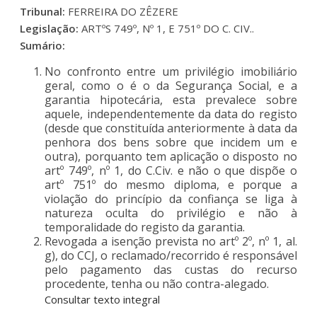
Tribunal:
FERREIRA DO ZÊZERE
Legislação:
ARTºS 749º, Nº 1, E 751º DO C. CIV..
Sumário:
No confronto entre um privilégio imobiliário
geral, como o é o da Segurança Social, e a
garantia hipotecária, esta prevalece sobre
aquele, independentemente da data do registo
(desde que constituída anteriormente à data da
penhora dos bens sobre que incidem um e
outra), porquanto tem aplicação o disposto no
artº 749º, nº 1, do C.Civ. e não o que dispõe o
artº 751º do mesmo diploma, e porque a
violação do princípio da confiança se liga à
natureza oculta do privilégio e não à
temporalidade do registo da garantia.
Revogada a isenção prevista no artº 2º, nº 1, al.
g), do CCJ, o reclamado/recorrido é responsável
pelo pagamento das custas do recurso
procedente, tenha ou não contra-alegado.
Consultar texto integral