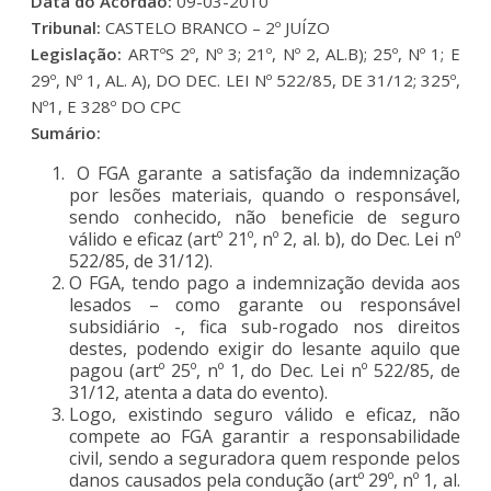
Data do Acordão:
09-03-2010
Tribunal:
CASTELO BRANCO – 2º JUÍZO
Legislação:
ARTºS 2º, Nº 3; 21º, Nº 2, AL.B); 25º, Nº 1; E
29º, Nº 1, AL. A), DO DEC. LEI Nº 522/85, DE 31/12; 325º,
Nº1, E 328º DO CPC
Sumário:
O FGA garante a satisfação da indemnização
por lesões materiais, quando o responsável,
sendo conhecido, não beneficie de seguro
válido e eficaz (artº 21º, nº 2, al. b), do Dec. Lei nº
522/85, de 31/12).
O FGA, tendo pago a indemnização devida aos
lesados – como garante ou responsável
subsidiário -, fica sub-rogado nos direitos
destes, podendo exigir do lesante aquilo que
pagou (artº 25º, nº 1, do Dec. Lei nº 522/85, de
31/12, atenta a data do evento).
Logo, existindo seguro válido e eficaz, não
compete ao FGA garantir a responsabilidade
civil, sendo a seguradora quem responde pelos
danos causados pela condução (artº 29º, nº 1, al.