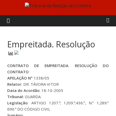
Skip
to
Tribunal
content
da
Relação
Empreitada. Resolução
de
CONTRATO DE EMPREITADA. RESOLUÇÃO DO
Coimbra
CONTRATO
APELAÇÃO Nº
1338/05
Relator:
DR. TÁVORA VITOR
Data do Acordão
: 18-10-2005
Tribunal:
GUARDA
Legislação
: ARTIGO 1207.º; 1209.º;436.º, N.º 1;289.º
690.º DO CÓDIGO CIVIL
Sumário
: