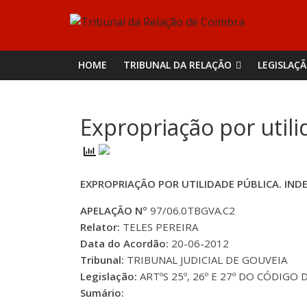
Skip
Tribunal
to
content
da
HOME
TRIBUNAL DA RELAÇÃO
LEGISLAÇ
Relação
Expropriação por utili
de
Coimbra
EXPROPRIAÇÃO POR UTILIDADE PÚBLICA. IND
APELAÇÃO Nº
97/06.0TBGVA.C2
Relator:
TELES PEREIRA
Data do Acordão:
20-06-2012
Tribunal:
TRIBUNAL JUDICIAL DE GOUVEIA
Legislação:
ARTºS 25º, 26º E 27º DO CÓDIGO
Sumário: