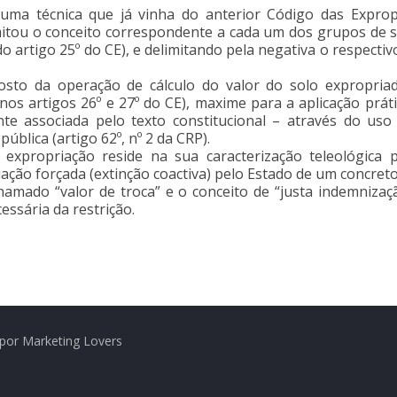
uma técnica que já vinha do anterior Código das Exprop
mitou o conceito correspondente a cada um dos grupos de so
do artigo 25º do CE), e delimitando pela negativa o respectiv
posto da operação de cálculo do valor do solo expropria
 nos artigos 26º e 27º do CE), maxime para a aplicação prát
e associada pelo texto constitucional – através do uso 
ública (artigo 62º, nº 2 da CRP).
 expropriação reside na sua caracterização teleológica 
ação forçada (extinção coactiva) pelo Estado de um concreto
amado “valor de troca” e o conceito de “justa indemnizaç
essária da restrição.
por Marketing Lovers