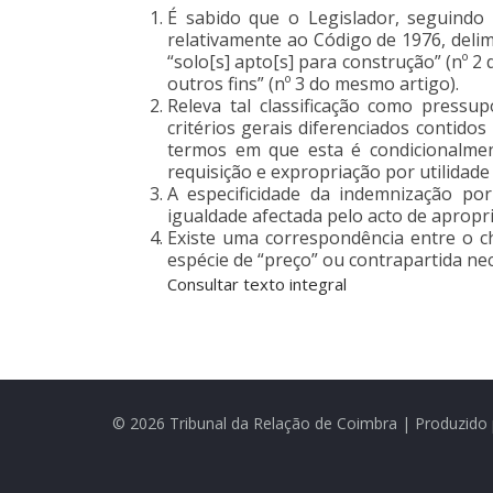
É sabido que o Legislador, seguindo 
relativamente ao Código de 1976, deli
“solo[s] apto[s] para construção” (nº 2 
outros fins” (nº 3 do mesmo artigo).
Releva tal classificação como pressu
critérios gerais diferenciados contidos
termos em que esta é condicionalment
requisição e expropriação por utilidade p
A especificidade da indemnização por
igualdade afectada pelo acto de apropri
Existe uma correspondência entre o ch
espécie de “preço” ou contrapartida nec
Consultar texto integral
© 2026 Tribunal da Relação de Coimbra | Produzido 