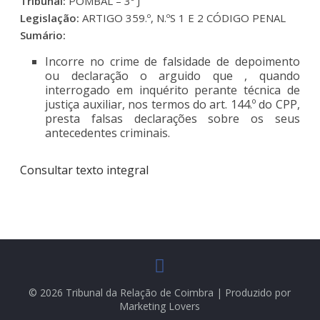
Tribunal:
POMBAL – 3º J
Legislação:
ARTIGO 359.º, N.ºS 1 E 2 CÓDIGO PENAL
Sumário:
Incorre no crime de falsidade de depoimento
ou declaração o arguido que , quando
interrogado em inquérito perante técnica de
justiça auxiliar, nos termos do art. 144.º do CPP,
presta falsas declarações sobre os seus
antecedentes criminais.
Consultar texto integral
© 2026 Tribunal da Relação de Coimbra | Produzido por
Marketing Lovers