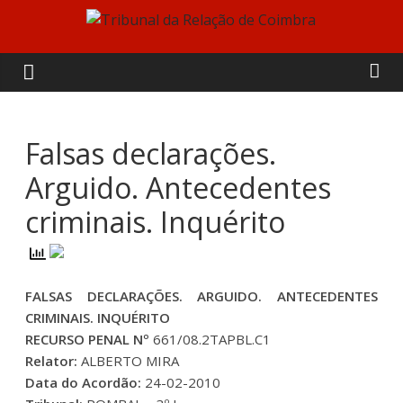
Skip
to
Tribunal
content
da
Relação
Falsas declarações.
Arguido. Antecedentes
de
criminais. Inquérito
Coimbra
FALSAS DECLARAÇÕES. ARGUIDO. ANTECEDENTES
CRIMINAIS. INQUÉRITO
RECURSO PENAL Nº
661/08.2TAPBL.C1
Relator:
ALBERTO MIRA
Data do Acordão:
24-02-2010