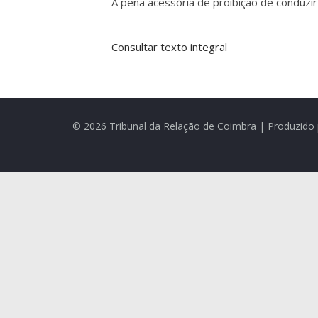
A pena acessória de proibição de conduzi
Consultar texto integral
© 2026 Tribunal da Relação de Coimbra | Produzido 