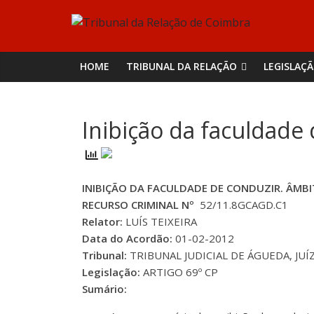
Skip
Tribunal
to
content
da
HOME
TRIBUNAL DA RELAÇÃO
LEGISLAÇ
Relação
Inibição da faculdade
de
Coimbra
INIBIÇÃO DA FACULDADE DE CONDUZIR. ÂMB
RECURSO CRIMINAL Nº
52/11.8GCAGD.C1
Relator:
LUÍS TEIXEIRA
Data do Acordão:
01-02-2012
Tribunal:
TRIBUNAL JUDICIAL DE ÁGUEDA, JUÍ
Legislação:
ARTIGO 69º CP
Sumário: