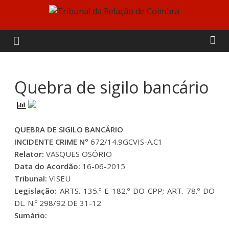
Skip
to
Tribunal
content
da
Relação
Quebra de sigilo bancário
de
QUEBRA DE SIGILO BANCÁRIO
Coimbra
INCIDENTE CRIME Nº
672/14.9GCVIS-A.C1
Relator:
VASQUES OSÓRIO
Data do Acordão:
16-06-2015
Tribunal:
VISEU
Legislação:
ARTS. 135.º E 182.º DO CPP; ART. 78.º DO
DL. N.º 298/92 DE 31-12
Sumário: