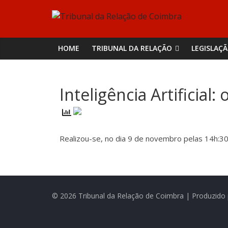
Skip
Tribunal
to
content
da
HOME
TRIBUNAL DA RELAÇÃO
LEGISLAÇ
Relação
Inteligência Artificial
de
Coimbra
Realizou-se, no dia 9 de novembro pelas 14h:3
© 2026 Tribunal da Relação de Coimbra | Produzido 