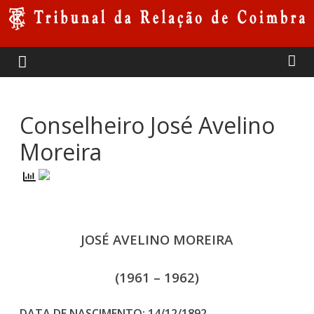
Skip
to
Tribunal
content
da
Relação
Conselheiro José Avelino
Moreira
de
Coimbra
JOSÉ AVELINO MOREIRA
(1961 – 1962)
DATA DE NASCIMENTO: 14/12/1892