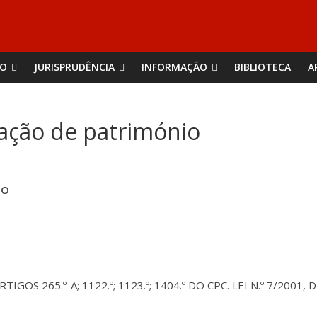
ÃO
JURISPRUDÊNCIA
INFORMAÇÃO
BIBLIOTECA
A
dação de património
IO
RTIGOS 265.º-A; 1122.º; 1123.º; 1404.º DO CPC. LEI N.º 7/200