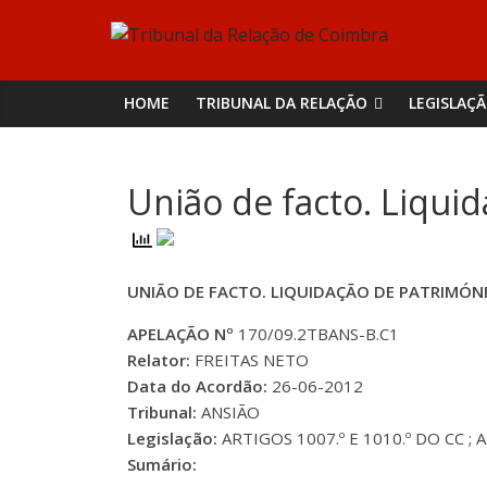
Skip
Tribunal
to
content
da
HOME
TRIBUNAL DA RELAÇÃO
LEGISLAÇ
Relação
União de facto. Liqui
de
Coimbra
UNIÃO DE FACTO. LIQUIDAÇÃO DE PATRIMÓN
APELAÇÃO Nº
170/09.2TBANS-B.C1
Relator:
FREITAS NETO
Data do Acordão:
26-06-2012
Tribunal:
ANSIÃO
Legislação:
ARTIGOS 1007.º E 1010.º DO CC ; A
Sumário: