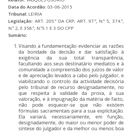
Data do Acordão:
03-06-2015
Tribunal:
LEIRIA
Legislação:
ART. 205.º DA CRP; ART. 97.º, N.º 5, 374.º,
N.º 2, E 358.º, N.ºS 1 E 3 DO CPP
Sumário:
Visando a fundamentação evidenciar as razões
da bondade da decisão e dar satisfação à
exigência da sua total transparência,
facultando aos seus destinatário imediatos e à
comunidade a compreensão dos juízos de valor
e de apreciação levados a cabo pelo julgador, e
viabilizando o controlo da actividade decisória
pelo tribunal de recurso designadamente, no
que respeita à validade da prova, à sua
valoração, e à impugnação da matéria de facto,
não pode esquecer-se que não existem
fórmulas sacramentais para a sua explicitação.
Ela variará, necessariamente, em função,
designadamente, do maior ou menor poder de
síntese do julgador e da melhor ou menos boa