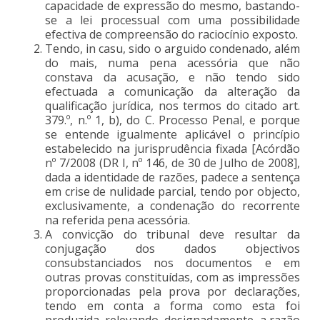
capacidade de expressão do mesmo, bastando-
se a lei processual com uma possibilidade
efectiva de compreensão do raciocínio exposto.
Tendo, in casu, sido o arguido condenado, além
do mais, numa pena acessória que não
constava da acusação, e não tendo sido
efectuada a comunicação da alteração da
qualificação jurídica, nos termos do citado art.
379.º, n.º 1, b), do C. Processo Penal, e porque
se entende igualmente aplicável o princípio
estabelecido na jurisprudência fixada [Acórdão
nº 7/2008 (DR I, nº 146, de 30 de Julho de 2008],
dada a identidade de razões, padece a sentença
em crise de nulidade parcial, tendo por objecto,
exclusivamente, a condenação do recorrente
na referida pena acessória.
A convicção do tribunal deve resultar da
conjugação dos dados objectivos
consubstanciados nos documentos e em
outras provas constituídas, com as impressões
proporcionadas pela prova por declarações,
tendo em conta a forma como esta foi
produzida, relevando, designadamente, a razão