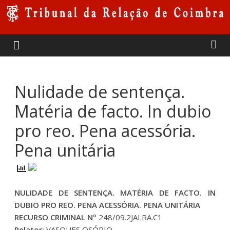
Skip
to
Tribunal
content
da
Relação
Nulidade de sentença.
Matéria de facto. In dubio
de
pro reo. Pena acessória.
Coimbra
Pena unitária
NULIDADE DE SENTENÇA. MATÉRIA DE FACTO. IN
DUBIO PRO REO. PENA ACESSÓRIA. PENA UNITÁRIA
RECURSO CRIMINAL Nº
248/09.2JALRA.C1
Relator:
VASQUES OSÓRIO