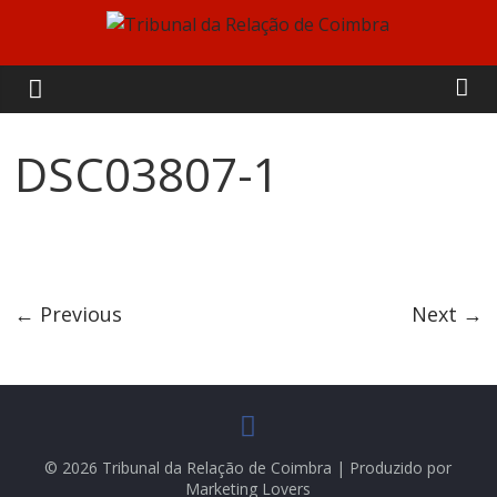
Skip
to
Tribunal
content
da
DSC03807-1
Relação
de
Coimbra
← Previous
Next →
© 2026 Tribunal da Relação de Coimbra | Produzido por
Marketing Lovers