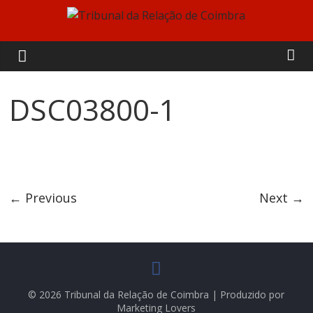
Skip
to
Tribunal
content
da
DSC03800-1
Relação
de
Coimbra
← Previous
Next →
© 2026 Tribunal da Relação de Coimbra | Produzido por
Marketing Lovers