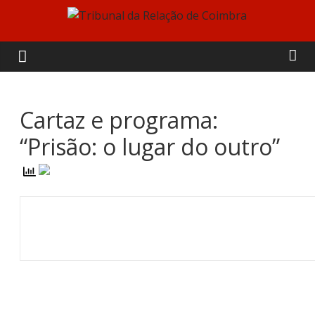
Skip
to
Tribunal
content
da
Relação
Cartaz e programa:
“Prisão: o lugar do outro”
de
Coimbra