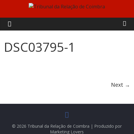
Skip
to
Tribunal
content
da
DSC03795-1
Relação
de
Coimbra
Next →
© 2026 Tribunal da Relação de Coimbra | Produzido por
Marketing Lovers