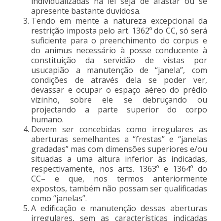
individualizadas na lei seja de afastar ou se
apresente bastante duvidosa.
Tendo em mente a natureza excepcional da
restrição imposta pelo art. 1362º do CC, só será
suficiente para o preenchimento do corpus e
do animus necessário à posse conducente à
constituição da servidão de vistas por
usucapião a manutenção de “janela”, com
condições de através dela se poder ver,
devassar e ocupar o espaço aéreo do prédio
vizinho, sobre ele se debruçando ou
projectando a parte superior do corpo
humano.
Devem ser concebidas como irregulares as
aberturas semelhantes a “frestas” e “janelas
gradadas” mas com dimensões superiores e/ou
situadas a uma altura inferior às indicadas,
respectivamente, nos arts. 1363º e 1364º do
CC– e que, nos termos anteriormente
expostos, também não possam ser qualificadas
como “janelas”.
A edificação e manutenção dessas aberturas
irregulares, sem as características indicadas