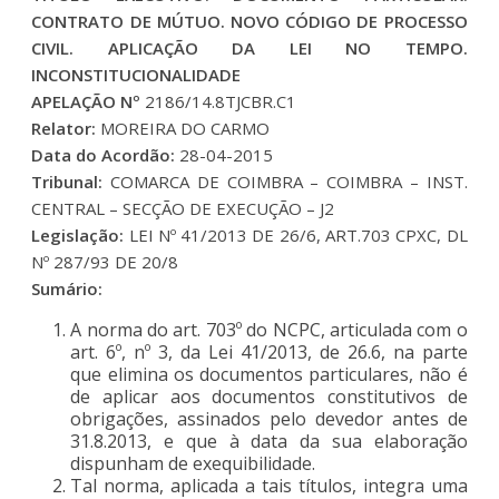
CONTRATO DE MÚTUO. NOVO CÓDIGO DE PROCESSO
CIVIL. APLICAÇÃO DA LEI NO TEMPO.
INCONSTITUCIONALIDADE
APELAÇÃO Nº
2186/14.8TJCBR.C1
Relator:
MOREIRA DO CARMO
Data do Acordão:
28-04-2015
Tribunal:
COMARCA DE COIMBRA – COIMBRA – INST.
CENTRAL – SECÇÃO DE EXECUÇÃO – J2
Legislação:
LEI Nº 41/2013 DE 26/6, ART.703 CPXC, DL
Nº 287/93 DE 20/8
Sumário:
A norma do art. 703º do NCPC, articulada com o
art. 6º, nº 3, da Lei 41/2013, de 26.6, na parte
que elimina os documentos particulares, não é
de aplicar aos documentos constitutivos de
obrigações, assinados pelo devedor antes de
31.8.2013, e que à data da sua elaboração
dispunham de exequibilidade.
Tal norma, aplicada a tais títulos, integra uma