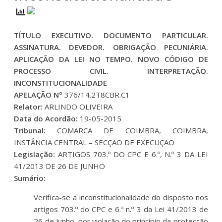
TÍTULO EXECUTIVO. DOCUMENTO PARTICULAR.
ASSINATURA. DEVEDOR. OBRIGAÇÃO PECUNIÁRIA.
APLICAÇÃO DA LEI NO TEMPO. NOVO CÓDIGO DE
PROCESSO CIVIL. INTERPRETAÇÃO.
INCONSTITUCIONALIDADE
APELAÇÃO Nº
376/14.2T8CBR.C1
Relator:
ARLINDO OLIVEIRA
Data do Acordão:
19-05-2015
Tribunal:
COMARCA DE COIMBRA, COIMBRA,
INSTÂNCIA CENTRAL – SECÇÃO DE EXECUÇÃO
Legislação:
ARTIGOS 703.º DO CPC E 6.º, N.º 3 DA LEI
41/2013 DE 26 DE JUNHO
Sumário:
Verifica-se a inconstitucionalidade do disposto nos
artigos 703.º do CPC e 6.º n.º 3 da Lei 41/2013 de
26 de Junho, por violação do princípio da protecção