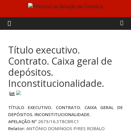
Skip
to
Tribunal
content
da
Relação
Título executivo.
Contrato. Caixa geral de
de
depósitos.
Coimbra
Inconstitucionalidade.
TÍTULO EXECUTIVO. CONTRATO. CAIXA GERAL DE
DEPÓSITOS. INCONSTITUCIONALIDADE.
APELAÇÃO Nº
2673/16.3T8CBR.C1
Relator:
ANTÓNIO DOMINGOS PIRES ROBALO