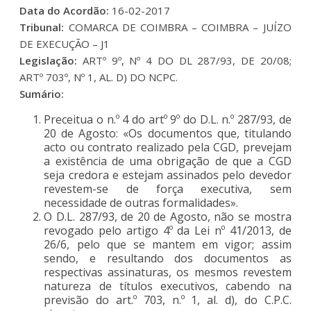
Data do Acordão:
16-02-2017
Tribunal:
COMARCA DE COIMBRA – COIMBRA – JUÍZO
DE EXECUÇÃO – J1
Legislação:
ARTº 9º, Nº 4 DO DL 287/93, DE 20/08;
ARTº 703º, Nº 1, AL. D) DO NCPC.
Sumário:
Preceitua o n.º 4 do artº 9º do D.L. n.º 287/93, de
20 de Agosto: «Os documentos que, titulando
acto ou contrato realizado pela CGD, prevejam
a existência de uma obrigação de que a CGD
seja credora e estejam assinados pelo devedor
revestem-se de força executiva, sem
necessidade de outras formalidades».
O D.L. 287/93, de 20 de Agosto, não se mostra
revogado pelo artigo 4º da Lei nº 41/2013, de
26/6, pelo que se mantem em vigor; assim
sendo, e resultando dos documentos as
respectivas assinaturas, os mesmos revestem
natureza de títulos executivos, cabendo na
previsão do art.º 703, n.º 1, al. d), do C.P.C.