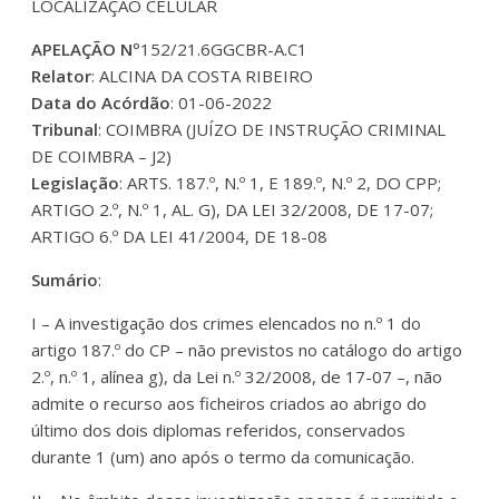
LOCALIZAÇÃO CELULAR
APELAÇÃO Nº
152/21.6GGCBR-A.C1
Relator
: ALCINA DA COSTA RIBEIRO
Data do Acórdão
: 01-06-2022
Tribunal
: COIMBRA (JUÍZO DE INSTRUÇÃO CRIMINAL
DE COIMBRA – J2)
Legislação
: ARTS. 187.º, N.º 1, E 189.º, N.º 2, DO CPP;
ARTIGO 2.º, N.º 1, AL. G), DA LEI 32/2008, DE 17-07;
ARTIGO 6.º DA LEI 41/2004, DE 18-08
Sumário
:
I – A investigação dos crimes elencados no n.º 1 do
artigo 187.º do CP – não previstos no catálogo do artigo
2.º, n.º 1, alínea g), da Lei n.º 32/2008, de 17-07 –, não
admite o recurso aos ficheiros criados ao abrigo do
último dos dois diplomas referidos, conservados
durante 1 (um) ano após o termo da comunicação.