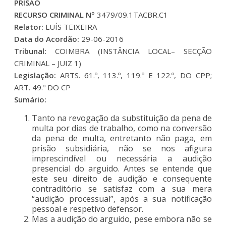
PRISÃO
RECURSO CRIMINAL Nº
3479/09.1TACBR.C1
Relator:
LUÍS TEIXEIRA
Data do Acordão:
29-06-2016
Tribunal:
COIMBRA (INSTÂNCIA LOCAL– SECÇÃO
CRIMINAL – JUIZ 1)
Legislação:
ARTS. 61.º, 113.º, 119.º E 122.º, DO CPP;
ART. 49.º DO CP
Sumário:
Tanto na revogação da substituição da pena de
multa por dias de trabalho, como na conversão
da pena de multa, entretanto não paga, em
prisão subsidiária, não se nos afigura
imprescindível ou necessária a audição
presencial do arguido. Antes se entende que
este seu direito de audição e consequente
contraditório se satisfaz com a sua mera
“audição processual”, após a sua notificação
pessoal e respetivo defensor.
Mas a audição do arguido, pese embora não se