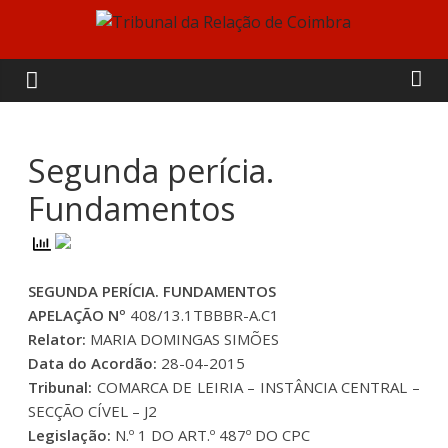
Skip
to
Tribunal
content
da
Relação
Segunda perícia.
Fundamentos
de
Coimbra
SEGUNDA PERÍCIA. FUNDAMENTOS
APELAÇÃO Nº
408/13.1TBBBR-A.C1
Relator:
MARIA DOMINGAS SIMÕES
Data do Acordão:
28-04-2015
Tribunal:
COMARCA DE LEIRIA – INSTÂNCIA CENTRAL –
SECÇÃO CÍVEL – J2
Legislação:
N.º 1 DO ART.º 487º DO CPC