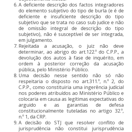
A deficiente descrição dos factos integradores
do elemento subjetivo do tipo de burla (e é de
deficiente e insuficiente descrição do tipo
subjetivo que se trata no caso sub judice e não
de omissão integral de descrição do tipo
subjetivo), não é susceptível de ser integrada,
em julgamento.
Rejeitada a acusação, o juiz não deve
determinar, ao abrigo do art.122.º do C.P.P., a
devolução dos autos à fase de inquérito, em
ordem à posterior correção da acusação
pública, pelo Ministério Público.
Uma decisão nesse sentido não só não
respeitaria o disposto no art.311.º, n.º 2, do
C.P.P., como constituiria uma ingerência judicial
nos poderes atribuídos ao Ministério Público e
colocaria em causa as legítimas expectativas do
arguido e as garantias de defesa
constitucionalmente tuteladas no artigo 32.º,
n.º 1, da CRP.
A decisão do STJ que resolver conflito de
jurisprudência não constitui jurisprudência