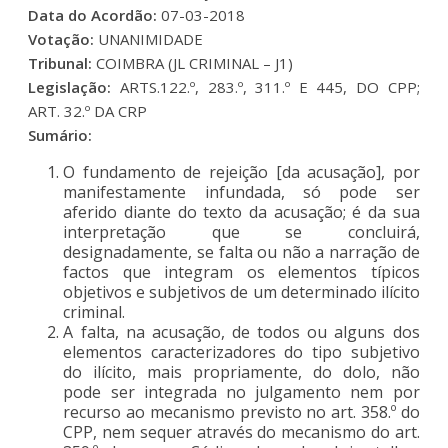
Data do Acordão:
07-03-2018
Votação:
UNANIMIDADE
Tribunal:
COIMBRA (JL CRIMINAL – J1)
Legislação:
ARTS.122.º, 283.º, 311.º E 445, DO CPP;
ART. 32.º DA CRP
Sumário:
O fundamento de rejeição [da acusação], por
manifestamente infundada, só pode ser
aferido diante do texto da acusação; é da sua
interpretação que se concluirá,
designadamente, se falta ou não a narração de
factos que integram os elementos típicos
objetivos e subjetivos de um determinado ilícito
criminal.
A falta, na acusação, de todos ou alguns dos
elementos caracterizadores do tipo subjetivo
do ilícito, mais propriamente, do dolo, não
pode ser integrada no julgamento nem por
recurso ao mecanismo previsto no art. 358.º do
CPP, nem sequer através do mecanismo do art.