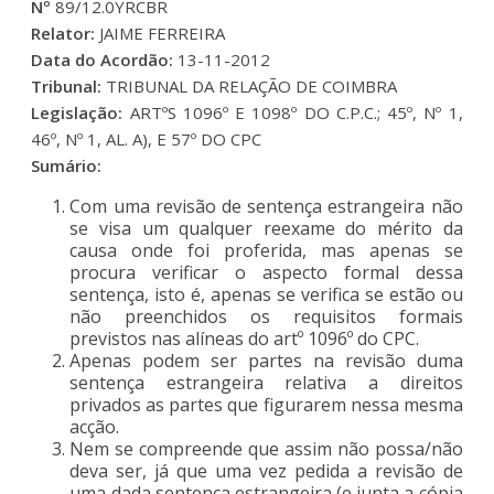
Nº
89/12.0YRCBR
Relator:
JAIME FERREIRA
Data do Acordão:
13-11-2012
Tribunal:
TRIBUNAL DA RELAÇÃO DE COIMBRA
Legislação:
ARTºS 1096º E 1098º DO C.P.C.; 45º, Nº 1,
46º, Nº 1, AL. A), E 57º DO CPC
Sumário:
Com uma revisão de sentença estrangeira não
se visa um qualquer reexame do mérito da
causa onde foi proferida, mas apenas se
procura verificar o aspecto formal dessa
sentença, isto é, apenas se verifica se estão ou
não preenchidos os requisitos formais
previstos nas alíneas do artº 1096º do CPC.
Apenas podem ser partes na revisão duma
sentença estrangeira relativa a direitos
privados as partes que figurarem nessa mesma
acção.
Nem se compreende que assim não possa/não
deva ser, já que uma vez pedida a revisão de
uma dada sentença estrangeira (e junta a cópia