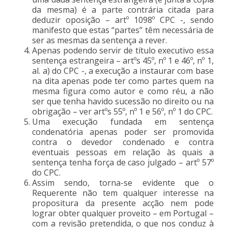
da mesma) é a parte contrária citada para
deduzir oposição – artº 1098º CPC -, sendo
manifesto que estas “partes” têm necessária de
ser as mesmas da sentença a rever.
Apenas podendo servir de título executivo essa
sentença estrangeira – artºs 45º, nº 1 e 46º, nº 1,
al. a) do CPC -, a execução a instaurar com base
na dita apenas pode ter como partes quem na
mesma figura como autor e como réu, a não
ser que tenha havido sucessão no direito ou na
obrigação – ver artºs 55º, nº 1 e 56º, nº 1 do CPC.
Uma execução fundada em sentença
condenatória apenas poder ser promovida
contra o devedor condenado e contra
eventuais pessoas em relação às quais a
sentença tenha força de caso julgado – artº 57º
do CPC.
Assim sendo, torna-se evidente que o
Requerente não tem qualquer interesse na
propositura da presente acção nem pode
lograr obter qualquer proveito – em Portugal –
com a revisão pretendida, o que nos conduz à