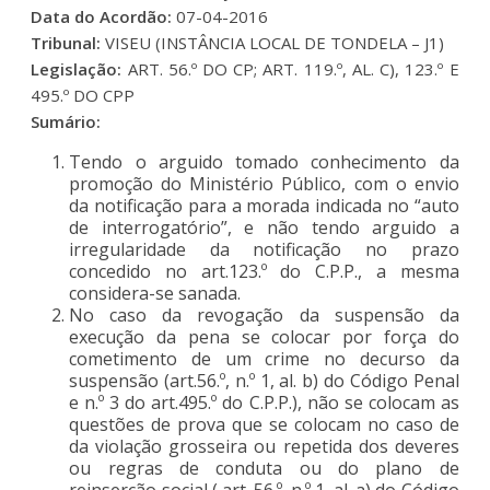
Data do Acordão:
07-04-2016
Tribunal:
VISEU (INSTÂNCIA LOCAL DE TONDELA – J1)
Legislação:
ART. 56.º DO CP; ART. 119.º, AL. C), 123.º E
495.º DO CPP
Sumário:
Tendo o arguido tomado conhecimento da
promoção do Ministério Público, com o envio
da notificação para a morada indicada no “auto
de interrogatório”, e não tendo arguido a
irregularidade da notificação no prazo
concedido no art.123.º do C.P.P., a mesma
considera-se sanada.
No caso da revogação da suspensão da
execução da pena se colocar por força do
cometimento de um crime no decurso da
suspensão (art.56.º, n.º 1, al. b) do Código Penal
e n.º 3 do art.495.º do C.P.P.), não se colocam as
questões de prova que se colocam no caso de
da violação grosseira ou repetida dos deveres
ou regras de conduta ou do plano de
reinserção social ( art. 56.º, n.º 1, al. a) do Código