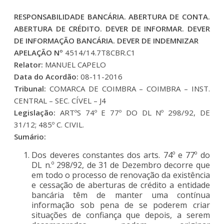
RESPONSABILIDADE BANCÁRIA. ABERTURA DE CONTA.
ABERTURA DE CRÉDITO. DEVER DE INFORMAR. DEVER
DE INFORMAÇÃO BANCÁRIA. DEVER DE INDEMNIZAR
APELAÇÃO Nº
4514/14.7T8CBR.C1
Relator:
MANUEL CAPELO
Data do Acordão:
08-11-2016
Tribunal:
COMARCA DE COIMBRA – COIMBRA – INST.
CENTRAL – SEC. CÍVEL – J4
Legislação:
ARTºS 74º E 77º DO DL Nº 298/92, DE
31/12; 485º C. CIVIL.
Sumário:
Dos deveres constantes dos arts. 74º e 77º do
DL n.º 298/92, de 31 de Dezembro decorre que
em todo o processo de renovação da existência
e cessação de aberturas de crédito a entidade
bancária têm de manter uma contínua
informação sob pena de se poderem criar
situações de confiança que depois, a serem