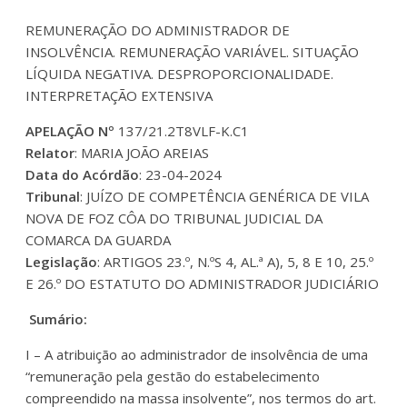
REMUNERAÇÃO DO ADMINISTRADOR DE
INSOLVÊNCIA. REMUNERAÇÃO VARIÁVEL. SITUAÇÃO
LÍQUIDA NEGATIVA. DESPROPORCIONALIDADE.
INTERPRETAÇÃO EXTENSIVA
APELAÇÃO Nº
137/21.2T8VLF-K.C1
Relator
: MARIA JOÃO AREIAS
Data do Acórdão
: 23-04-2024
Tribunal
: JUÍZO DE COMPETÊNCIA GENÉRICA DE VILA
NOVA DE FOZ CÔA DO TRIBUNAL JUDICIAL DA
COMARCA DA GUARDA
Legislação
: ARTIGOS 23.º, N.ºS 4, AL.ª A), 5, 8 E 10, 25.º
E 26.º DO ESTATUTO DO ADMINISTRADOR JUDICIÁRIO
Sumário:
I – A atribuição ao administrador de insolvência de uma
“remuneração pela gestão do estabelecimento
compreendido na massa insolvente”, nos termos do art.