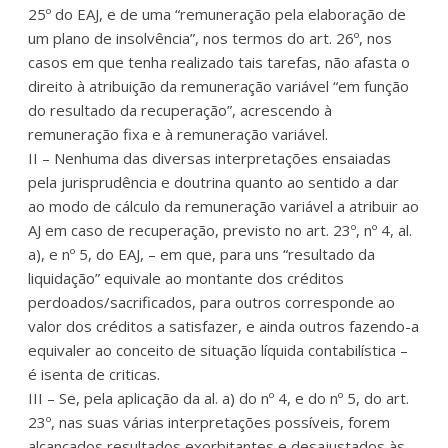
25º do EAJ, e de uma “remuneração pela elaboração de
um plano de insolvência”, nos termos do art. 26º, nos
casos em que tenha realizado tais tarefas, não afasta o
direito à atribuição da remuneração variável “em função
do resultado da recuperação”, acrescendo à
remuneração fixa e à remuneração variável.
II – Nenhuma das diversas interpretações ensaiadas
pela jurisprudência e doutrina quanto ao sentido a dar
ao modo de cálculo da remuneração variável a atribuir ao
AJ em caso de recuperação, previsto no art. 23º, nº 4, al.
a), e nº 5, do EAJ, – em que, para uns “resultado da
liquidação” equivale ao montante dos créditos
perdoados/sacrificados, para outros corresponde ao
valor dos créditos a satisfazer, e ainda outros fazendo-a
equivaler ao conceito de situação líquida contabilística –
é isenta de criticas.
III – Se, pela aplicação da al. a) do nº 4, e do nº 5, do art.
23º, nas suas várias interpretações possíveis, forem
alcançados resultados exorbitantes e desajustados às