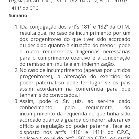
Legislação: Artº150º, 181º e 182º da OTM; Art5º 1410 e
1411º do CPC
Sumário
IDa conjugação dos artºs 181º e 182º da OTM,
resulta que, no caso de incumprimento por um
dos progenitores do que tiver sido acordado
ou decidido quanto à situação do menor, pode
o outro requerer as diligências necessárias
para o cumprimento coercivo e a condenação
do remisso em multa e em indemnização.
No caso de incumprimento (apenas por um dos
progenitores), a alteração do exercício do
poder paternal só pode ter lugar se os pais
assim acordarem na conferência para que
tenham sido convocados. I
Assim, pode o Sr. Juiz, ao ser-lhe dado
conhecimento, pelo requerente, do
incumprimento da requerida do que tinha sido
acordado quanto à guarda do menor, alterar ex
officio a regulação do poder paternal, face ao
disposto nos artºs 1410º e 1411º do C.P.C.,
aplicáveis ex vi do artº 150º da OTM, os quais