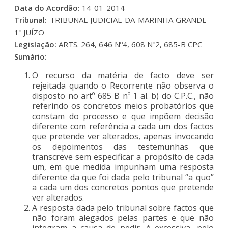
Data do Acordão:
14-01-2014
Tribunal:
TRIBUNAL JUDICIAL DA MARINHA GRANDE –
1º JUÍZO
Legislação:
ARTS. 264, 646 Nº4, 608 Nº2, 685-B CPC
Sumário:
O recurso da matéria de facto deve ser
rejeitada quando o Recorrente não observa o
disposto no artº 685 B nº 1 al. b) do C.P.C., não
referindo os concretos meios probatórios que
constam do processo e que impõem decisão
diferente com referência a cada um dos factos
que pretende ver alterados, apenas invocando
os depoimentos das testemunhas que
transcreve sem especificar a propósito de cada
um, em que medida impunham uma resposta
diferente da que foi dada pelo tribunal “a quo”
a cada um dos concretos pontos que pretende
ver alterados.
A resposta dada pelo tribunal sobre factos que
não foram alegados pelas partes e que não
integram a causa de pedir, é excessiva, pelo