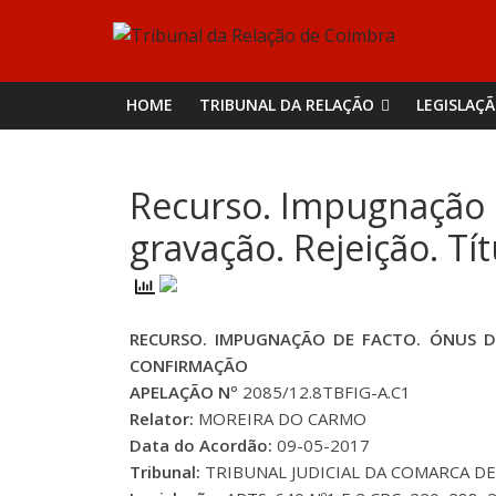
Skip
Tribunal
to
content
da
HOME
TRIBUNAL DA RELAÇÃO
LEGISLAÇ
Relação
Recurso. Impugnação d
de
gravação. Rejeição. T
Coimbra
RECURSO. IMPUGNAÇÃO DE FACTO. ÓNUS DE
CONFIRMAÇÃO
APELAÇÃO Nº
2085/12.8TBFIG-A.C1
Relator:
MOREIRA DO CARMO
Data do Acordão:
09-05-2017
Tribunal:
TRIBUNAL JUDICIAL DA COMARCA DE 