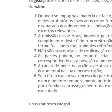
Legislação:
ARTS. 640 Nº1 E 2 CPC, 220, 288, 
Sumário:
Quando se impugna a matéria de facto, t
meios probatórios invocados como fund
e separada dos depoimentos, indicação
excertos relevantes;
A omissão desse ónus, imposto pelo nº
cumprimento deste último preceito não
termo às …, nem com a simples referênc
Não são susceptíveis de confirmação os 
As partes podem, no entanto, criar 
correspondendo esta novação a um novo
A causa de pedir na acção executiva,
documental da sua demonstração;
Se o título executivo, um escrito part
e em momento temporalmente anterior -
para fundar o prosseguimento da exec
executado.
Consultar texto integral