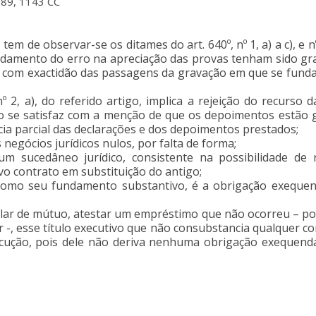
289, 1143 CC
em de observar-se os ditames do art. 640º, nº 1, a) a c), e
amento do erro na apreciação das provas tenham sido grava
 com exactidão das passagens da gravação em que se funda, 
 2, a), do referido artigo, implica a rejeição do recurso 
 se satisfaz com a menção de que os depoimentos estão gr
ia parcial das declarações e dos depoimentos prestados;
negócios jurídicos nulos, por falta de forma;
um sucedâneo jurídico, consistente na possibilidade de
 contrato em substituição do antigo;
 como seu fundamento substantivo, é a obrigação exequend
icular de mútuo, atestar um empréstimo que não ocorreu – p
, esse título executivo que não consubstancia qualquer co
ução, pois dele não deriva nenhuma obrigação exequenda