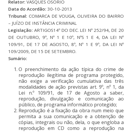
Relator:
VASQUES OSÓRIO
Data do Acordão:
30-10-2013
Tribunal:
COMARCA DE VOUGA, OLIVEIRA DO BAIRRO
– JUÍZO DE INSTÂNCIA CRIMINAL
Legislação:
ARTIGOS14º DO DEC. LEI Nº 252/94, DE 20
DE OUTUBRO, 9º, Nº 1 E 10º, NºS 1 E 4, DA LEI Nº
109/91, DE 17 DE AGOSTO, 8º, Nº 1 E 9º, DA LEI Nº
109/2009, DE 15 DE SETEMBRO.
Sumário:
O preenchimento da ação típica do crime de
reprodução ilegítima de programa protegido,
não exige a verificação cumulativa das três
modalidades de ação previstas art. 9º, nº 1, da
Lei n.º 109/91, de 17 de Agosto a saber,
reprodução, divulgação e comunicação ao
público, de programa informático protegido;
Reprodução é a fixação da obra num meio que
permita a sua comunicação e a obtenção de
cópias, integrais ou não, dela, o que engloba a
reprodução em CD como a reprodução na