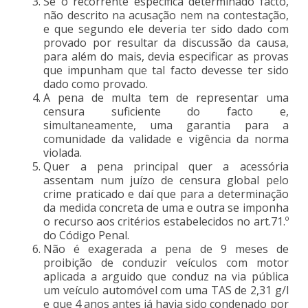
Se o recorrente especifica determinado facto,
não descrito na acusação nem na contestação,
e que segundo ele deveria ter sido dado com
provado por resultar da discussão da causa,
para além do mais, devia especificar as provas
que impunham que tal facto devesse ter sido
dado como provado.
A pena de multa tem de representar uma
censura suficiente do facto e,
simultaneamente, uma garantia para a
comunidade da validade e vigência da norma
violada.
Quer a pena principal quer a acessória
assentam num juízo de censura global pelo
crime praticado e daí que para a determinação
da medida concreta de uma e outra se imponha
o recurso aos critérios estabelecidos no art.71.º
do Código Penal.
Não é exagerada a pena de 9 meses de
proibição de conduzir veículos com motor
aplicada a arguido que conduz na via pública
um veículo automóvel com uma TAS de 2,31 g/l
e que 4 anos antes já havia sido condenado por