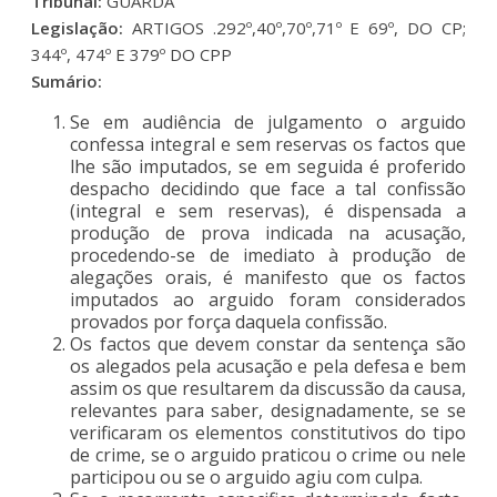
Tribunal:
GUARDA
Legislação:
ARTIGOS .292º,40º,70º,71º E 69º, DO CP;
344º, 474º E 379º DO CPP
Sumário:
Se em audiência de julgamento o arguido
confessa integral e sem reservas os factos que
lhe são imputados, se em seguida é proferido
despacho decidindo que face a tal confissão
(integral e sem reservas), é dispensada a
produção de prova indicada na acusação,
procedendo-se de imediato à produção de
alegações orais, é manifesto que os factos
imputados ao arguido foram considerados
provados por força daquela confissão.
Os factos que devem constar da sentença são
os alegados pela acusação e pela defesa e bem
assim os que resultarem da discussão da causa,
relevantes para saber, designadamente, se se
verificaram os elementos constitutivos do tipo
de crime, se o arguido praticou o crime ou nele
participou ou se o arguido agiu com culpa.